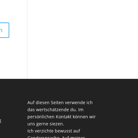
Auf diesen Seiten verwende ich
das wertschätzende du. Im
persönlichen Kontakt können wir
g
uns gerne siezen.
Ich verzichte bewusst auf
Gendersprache. Auf meiner