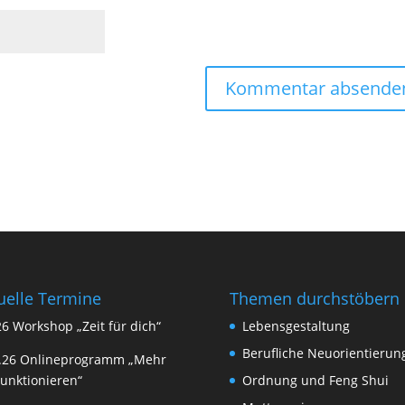
uelle Termine
Themen durchstöbern
26 Workshop „Zeit für dich“
Lebensgestaltung
Berufliche Neuorientierun
9.26 Onlineprogramm „Mehr
Funktionieren“
Ordnung und Feng Shui