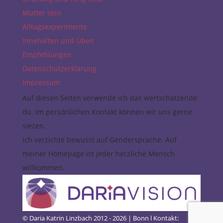
Mutter sein
Alltagsexperimente
Innehalten und Üben
Empfehlungen
Datenschutzerklärung
Impressum
Auf diesen Seiten verwende ich das wertschätzende
du. Im persönlichen Kontakt können wir uns gerne
siezen.
Ich verzichte bewusst auf Gendersprache. Auf
meiner Homepage ist jeder herzliche Mensch
willkommen.
© Daria Katrin Linzbach 2012 - 2026 | Bonn l Kontakt: