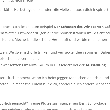
mich glücklich macht!
r kühle Herbsttage entstanden, die vielleicht auch dich inspiriert:
chönes Buch lesen. Zum Beispiel
Der Schatten des Windes von Za
em Wetter. Entweder du genießt die Sonnenstrahlen im Gesicht od
frischen. Rieche ich die schöne Herbstluft und wirble mit meinen
zen, Weißweinschorle trinken und verrückte Ideen spinnen. Dabei 
 bisschen besser macht.
st war letztens im NRW Forum in Düsseldorf bei der
Ausstellung
nster Glücksmoment, wenn ich beim Joggen Menschen anlächle und 
worten. So machst du nicht nur dich, sondern auch andere Mensch
ücklich gemacht? In eine Pfütze springen, einen Berg Schokolade
arme spielen? Gehe dem ersten Impuls nach, der kommt.