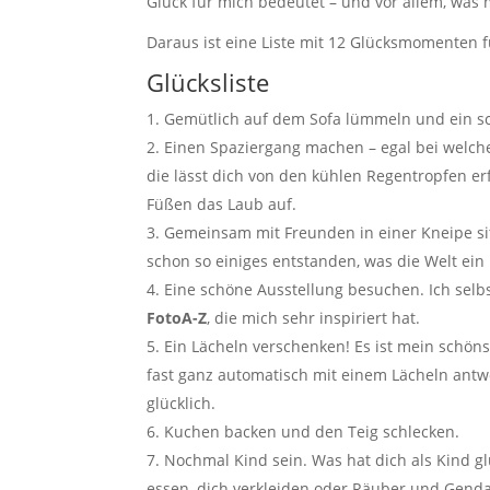
Glück für mich bedeutet – und vor allem, was 
Daraus ist eine Liste mit 12 Glücksmomenten fü
Glücksliste
Gemütlich auf dem Sofa lümmeln und ein s
Einen Spaziergang machen – egal bei welch
die lässt dich von den kühlen Regentropfen er
Füßen das Laub auf.
Gemeinsam mit Freunden in einer Kneipe sit
schon so einiges entstanden, was die Welt ein
Eine schöne Ausstellung besuchen. Ich selb
FotoA-Z
, die mich sehr inspiriert hat.
Ein Lächeln verschenken! Es ist mein schö
fast ganz automatisch mit einem Lächeln ant
glücklich.
Kuchen backen und den Teig schlecken.
Nochmal Kind sein. Was hat dich als Kind gl
essen, dich verkleiden oder Räuber und Gend