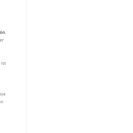
fón
.
er
ist
sie
en