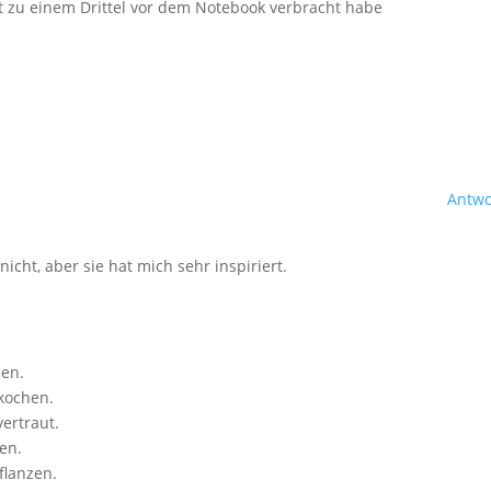
t zu einem Drittel vor dem Notebook verbracht habe
Antwo
icht, aber sie hat mich sehr inspiriert.
sen.
kochen.
ertraut.
en.
flanzen.