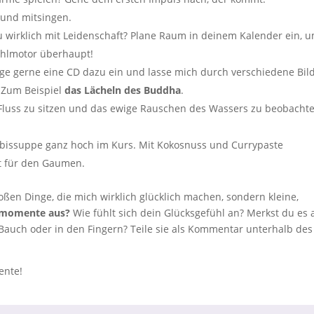
n und mitsingen.
 wirklich mit Leidenschaft? Plane Raum in deinem Kalender ein, 
ühlmotor überhaupt!
lege gerne eine CD dazu ein und lasse mich durch verschiedene Bil
 Zum Beispiel
das Lächeln des Buddha
.
Fluss zu sitzen und das ewige Rauschen des Wassers zu beobacht
ürbissuppe ganz hoch im Kurs. Mit Kokosnuss und Currypaste
t für den Gaumen.
roßen Dinge, die mich wirklich glücklich machen, sondern kleine,
smomente aus?
Wie fühlt sich dein Glücksgefühl an? Merkst du es
 Bauch oder in den Fingern? Teile sie als Kommentar unterhalb des
ente!