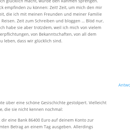
och glücklich macht, würde den Rahmen sprengen.
ck empfinden zu können: Zeit! Zeit, um mich den mir
it, die ich mit meinen Freunden und meiner Familie
e Reisen. Zeit zum Schreiben und bloggen … Blöd nur,
 Ich habe sie aber trotzdem, weil ich mich von vielem
Verpflichtungen, von Bekanntschaften, von all dem
u leben, dass wir glücklich sind.
Antwo
te über eine schöne Gesischichte gestolpert. Vielleicht
le, die sie nicht kennen nochmal:
llt dir eine Bank 86400 Euro auf deinem Konto zur
mten Betrag an einem Tag ausgeben. Allerdings