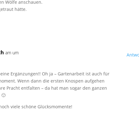
en Wölfe anschauen.
etraut hätte.
ch
am um
Antwo
deine Ergänzungen!! Oh ja – Gartenarbeit ist auch für
moment. Wenn dann die ersten Knospen aufgehen
hre Pracht entfalten – da hat man sogar den ganzen
 🙂
 noch viele schöne Glücksmomente!