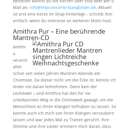
Bestellen kannst du die Kerzen über Etsy oder per E-
Mail an:
info@improvisierte-klangbilder.de
. Aktuell
ist erst eine Kerze im Shop hinterlegt – schreib ihm
einfach, wenn du Interesse an weiteren Motiv hast.
Amithra Pur – Eine berührende
Mantren-CD
Amithr
a
veranst
altet
schon seit vielen Jahren Mantren Abende am
Chiemsee. Da dieser nicht um die Ecke ist, konnte ich
leider nie daran teilnehmen. Dann kam der
Lockdown – und Amithra hat den für sie
unbekannten Weg in die Onlinewelt gewagt, um die
Menschheit an ihren Klängen teilhaben zu lassen. So
konnte auch ich mich von ihren Klängen verzaubern
lassen und war jedes Mal zu Tränen gerührt. Ihre
Stimme und ihre Lieder erinnern mich daran, dass