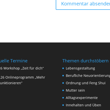
uelle Termine
Themen durchstöbern
26 Workshop „Zeit für dich“
Lebensgestaltung
Berufliche Neuorientierun
9.26 Onlineprogramm „Mehr
Funktionieren“
Ordnung und Feng Shui
Mutter sein
Alltagsexperimente
Innehalten und Üben