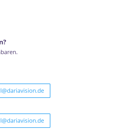
n?
nbaren.
l@dariavision.de
l@dariavision.de